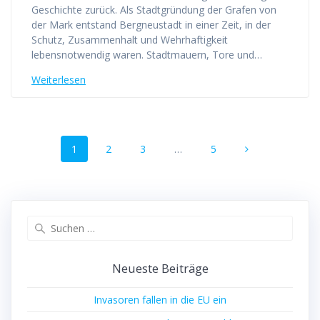
Geschichte zurück. Als Stadtgründung der Grafen von
der Mark entstand Bergneustadt in einer Zeit, in der
Schutz, Zusammenhalt und Wehrhaftigkeit
lebensnotwendig waren. Stadtmauern, Tore und…
Weiterlesen
Beitragsnavigation
Seite
Seite
Seite
Seite
1
2
3
…
5
Suchen
nach:
Neueste Beiträge
Invasoren fallen in die EU ein