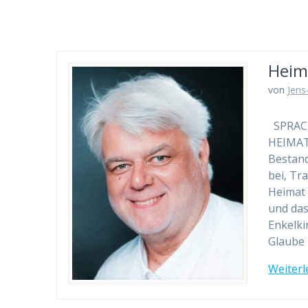
Heim
von
Jens
SPRACH
HEIMAT!
Bestand
bei, Tr
Heimat 
und das
Enkelki
Glaube 
Weiterl