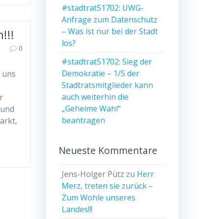
#stadtrat51702: UWG-
Anfrage zum Datenschutz
– Was ist nur bei der Stadt
!!!
los?
0
#stadtrat51702: Sieg der
Demokratie – 1/5 der
n uns
Stadtratsmitglieder kann
auch weiterhin die
r
„Geheime Wahl“
 und
beantragen
arkt,
Neueste Kommentare
Jens-Holger Pütz
zu
Herr
Merz, treten sie zurück –
Zum Wohle unseres
Landes!!!