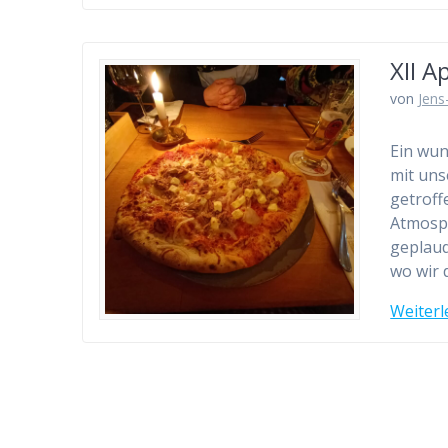
XII A
von
Jens
Ein wun
mit uns
getroff
Atmosph
geplaud
wo wir 
Weiterl