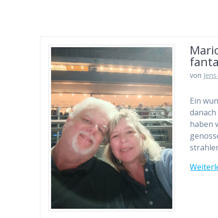
Mario
fanta
von
Jens
Ein wun
danach 
haben w
genosse
strahl
Weiterl