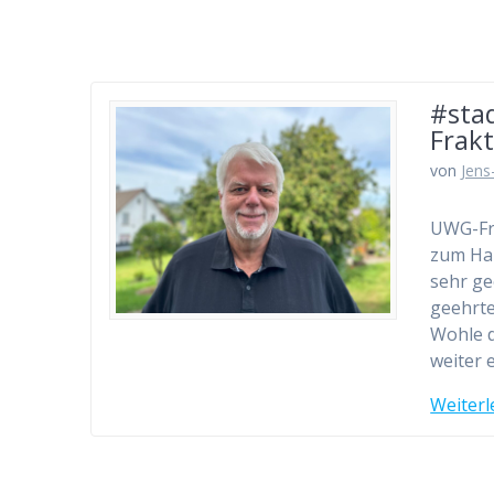
#sta
Frakt
von
Jens
UWG-Fra
zum Hau
sehr ge
geehrte
Wohle d
weiter 
Weiterl