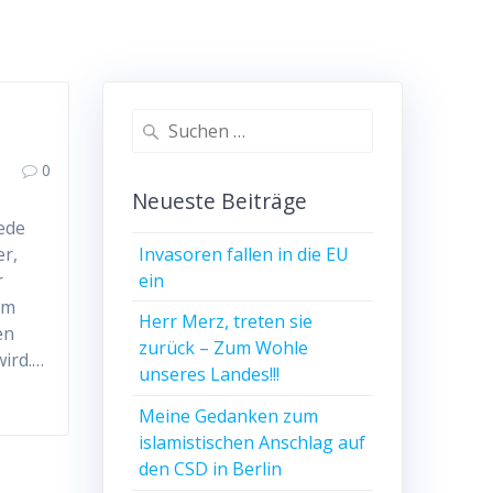
Suchen
nach:
0
Neueste Beiträge
ede
Invasoren fallen in die EU
er,
ein
r
um
Herr Merz, treten sie
en
zurück – Zum Wohle
wird.…
unseres Landes!!!
Meine Gedanken zum
islamistischen Anschlag auf
den CSD in Berlin