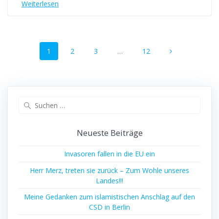
Weiterlesen
Beitragsnavigation
Seite
Seite
Seite
Seite
1
2
3
…
12
Suchen
nach:
Neueste Beiträge
Invasoren fallen in die EU ein
Herr Merz, treten sie zurück – Zum Wohle unseres
Landes!!!
Meine Gedanken zum islamistischen Anschlag auf den
CSD in Berlin