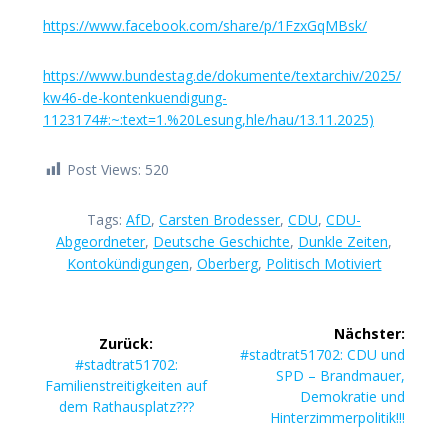
https://www.facebook.com/share/p/1FzxGqMBsk/
https://www.bundestag.de/dokumente/textarchiv/2025/
kw46-de-kontenkuendigung-
1123174#:~:text=1.%20Lesung,hle/hau/13.11.2025)
Post Views:
520
Tags:
AfD
,
Carsten Brodesser
,
CDU
,
CDU-
Abgeordneter
,
Deutsche Geschichte
,
Dunkle Zeiten
,
Kontokündigungen
,
Oberberg
,
Politisch Motiviert
Beitragsnavigation
Nächster:
Zurück:
Nächster
#stadtrat51702: CDU und
Vorheriger
#stadtrat51702:
Beitrag:
SPD – Brandmauer,
Beitrag:
Familienstreitigkeiten auf
Demokratie und
dem Rathausplatz???
Hinterzimmerpolitik!!!