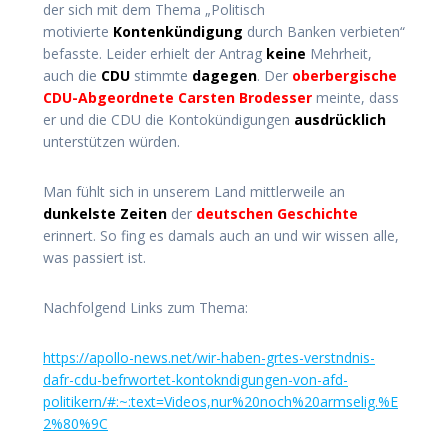
der sich mit dem Thema „Politisch
motivierte
Kontenkündigung
durch Banken verbieten“
befasste. Leider erhielt der Antrag
keine
Mehrheit,
auch die
CDU
stimmte
dagegen
. Der
oberbergische
CDU-Abgeordnete Carsten Brodesser
meinte, dass
er und die CDU die Kontokündigungen
ausdrücklich
unterstützen würden.
Man fühlt sich in unserem Land mittlerweile an
dunkelste Zeiten
der
deutschen Geschichte
erinnert. So fing es damals auch an und wir wissen alle,
was passiert ist.
Nachfolgend Links zum Thema:
https://apollo-news.net/wir-haben-grtes-verstndnis-
dafr-cdu-befrwortet-kontokndigungen-von-afd-
politikern/#:~:text=Videos,nur%20noch%20armselig.%E
2%80%9C