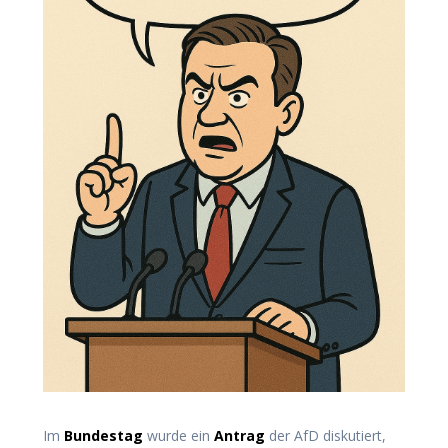
Im
Bundestag
wurde ein
Antrag
der AfD diskutiert,