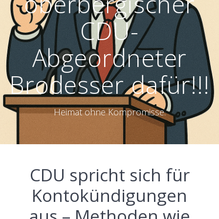
oberbergischer
CDU-
Abgeordneter
Brodesser dafür!!!
Heimat ohne Kompromisse.
CDU spricht sich für
Kontokündigungen
aus – Methoden wie