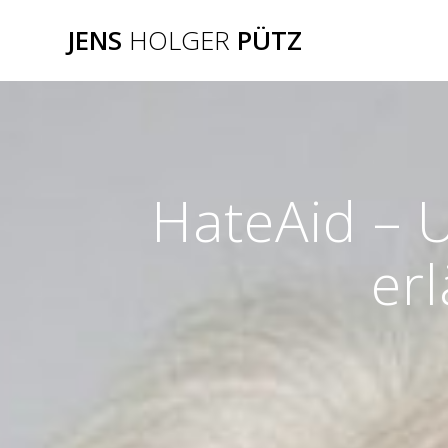
Zum
JENS
HOLGER
PÜTZ
Inhalt
springen
HateAid – 
erl