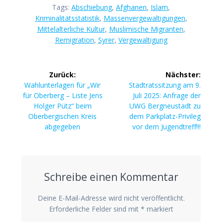
Tags:
Abschiebung
,
Afghanen
,
Islam
,
Kriminalitätsstatistik
,
Massenvergewaltigungen
,
Mittelalterliche Kultur
,
Muslimische Migranten
,
Remigration
,
Syrer
,
Vergewaltigung
Beitragsnavigation
Zurück:
Nächster:
Vorheriger
Nächster
Wahlunterlagen für „Wir
Stadtratssitzung am 9.
Beitrag:
Beitrag:
für Oberberg – Liste Jens
Juli 2025: Anfrage der
Holger Pütz“ beim
UWG Bergneustadt zu
Oberbergischen Kreis
dem Parkplatz-Privileg
abgegeben
vor dem Jugendtreff!!!
Schreibe einen Kommentar
Deine E-Mail-Adresse wird nicht veröffentlicht.
Erforderliche Felder sind mit
*
markiert