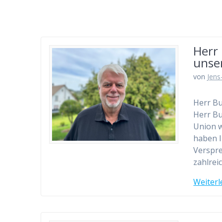
Herr 
unser
von
Jens
Herr Bu
Herr Bu
Union w
haben I
Verspre
zahlrei
Weiterl