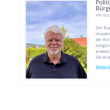
Polit
Bürge
von
Jens
Der Bun
müssen:
der Bür
steigen
erweist
Sie ist
Weiterl