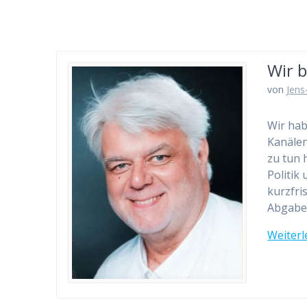
Wir b
von
Jens
Wir hab
Kanälen
zu tun 
Politik
kurzfri
Abgabe
Weiterl