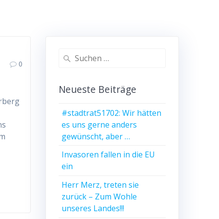
Suchen
0
nach:
Neueste Beiträge
erberg
#stadtrat51702: Wir hätten
es uns gerne anders
ns
gewünscht, aber …
um
Invasoren fallen in die EU
ein
Herr Merz, treten sie
zurück – Zum Wohle
unseres Landes!!!