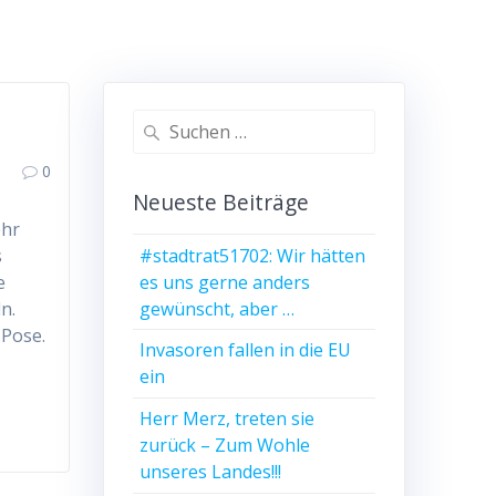
Suchen
nach:
0
Neueste Beiträge
ehr
#stadtrat51702: Wir hätten
s
es uns gerne anders
e
gewünscht, aber …
n.
 Pose.
Invasoren fallen in die EU
ein
Herr Merz, treten sie
zurück – Zum Wohle
unseres Landes!!!