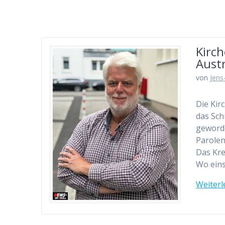
Kirc
Austr
von
Jens
Die Kir
das Sch
geworde
Parolen
Das Kre
Wo eins
Weiterl