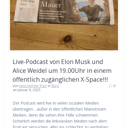
Live-Podcast von Elon Musk und
Alice Weidel um 19.00Uhr in einem
öffentlich zugänglichen X-Space!!!
von
Jens-Holger Pütz
in
Blog
0
an Januar 9, 2025
Der Podcast wird live in vielen sozialen Medien
übertragen….außer in den öffentlichen Mainstream
Medien, denn die sehen ihre Felle schwimmen.
Sicherlich werden die linkswoken Medien nach dem
Podcast versuchen, alles ins schlechte zu verdrehen.