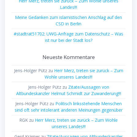
Herr Merz, treten sie zurück – Zum Wohle unseres
Landes!!!
Meine Gedanken zum islamistischen Anschlag auf den
CSD in Berlin
#stadtrat51702: UWG-Anfrage zum Datenschutz – Was
ist nur bei der Stadt los?
Neueste Kommentare
Jens-Holger Pütz
zu
Herr Merz, treten sie zurück – Zum
Wohle unseres Landes!!!
Jens-Holger Pütz
zu
Zitate/Aussagen von
Altbundeskanzler Helmut Schmidt zur Zuwanderung!!!
Jens-Holger Pütz
zu
Politisch linksstehende Menschen
sind oft sehr intolerant anderen Meinungen gegenüber
RGK
zu
Herr Merz, treten sie zurück – Zum Wohle
unseres Landes!!!
Gerd Krämer
zu
Zitate/Aussagen von Altbundeskanzler