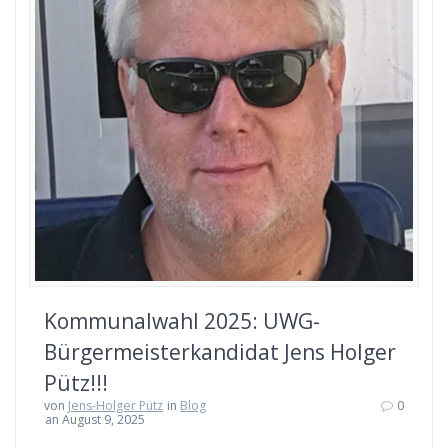
Kommunalwahl 2025: UWG-
Bürgermeisterkandidat Jens Holger
Pütz!!!
von
Jens-Holger Pütz
in
Blog
0
an August 9, 2025