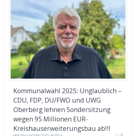
Kommunalwahl 2025: Unglaublich –
CDU, FDP, DU/FWO und UWG
Oberberg lehnen Sondersitzung
wegen 95 Millionen EUR-
Kreishauserweiterungsbau ab!!!
von
Jens-Holger Pütz
in
Blog
0