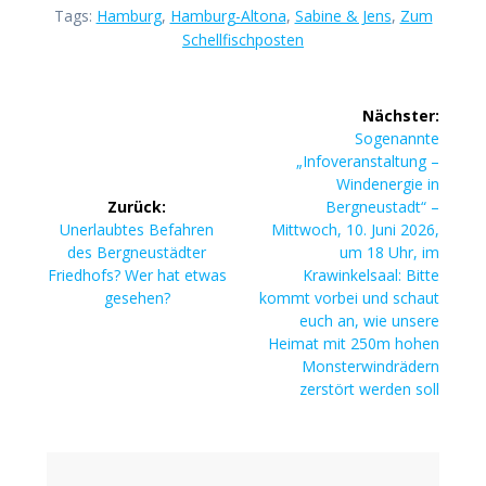
Tags:
Hamburg
,
Hamburg-Altona
,
Sabine & Jens
,
Zum
Schellfischposten
Beitragsnavigation
Nächster:
Nächster
Sogenannte
Beitrag:
„Infoveranstaltung –
Windenergie in
Zurück:
Bergneustadt“ –
Vorheriger
Unerlaubtes Befahren
Mittwoch, 10. Juni 2026,
Beitrag:
des Bergneustädter
um 18 Uhr, im
Friedhofs? Wer hat etwas
Krawinkelsaal: Bitte
gesehen?
kommt vorbei und schaut
euch an, wie unsere
Heimat mit 250m hohen
Monsterwindrädern
zerstört werden soll