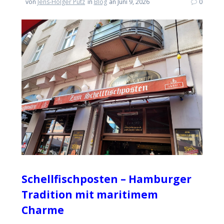
von
Jens-Holger Pütz
in
Blog
an Juni 9, 2026
0
Schellfischposten – Hamburger
Tradition mit maritimem
Charme