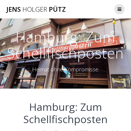
Zum
JENS
HOLGER
PÜTZ
Inhalt
springen
Hamburg: Zum
Schellfischposten
Heimat ohne Kompromisse.
Hamburg: Zum
Schellfischposten