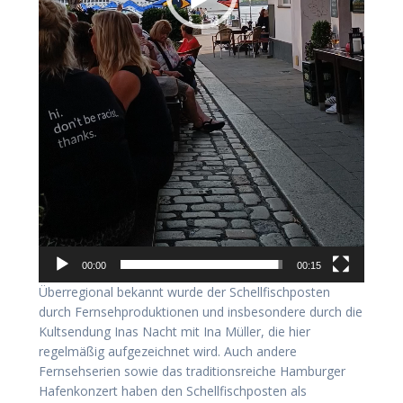
00:00
00:15
Überregional bekannt wurde der Schellfischposten
durch Fernsehproduktionen und insbesondere durch die
Kultsendung Inas Nacht mit Ina Müller, die hier
regelmäßig aufgezeichnet wird. Auch andere
Fernsehserien sowie das traditionsreiche Hamburger
Hafenkonzert haben den Schellfischposten als