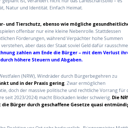
er geplant ist, verändert nicht nur das Landschaftsbild – es
t, Natur und Identität. Einfach Heimat.
r- und Tierschutz, ebenso wie mögliche gesundheitlich
 spielen offenbar nur eine kleine Nebenrolle. Stattdessen
tlichen Förderungen, während Verpächter hohe Summen
 verstehen, aber dass der Staat soviel Geld dafür rausschme
chnung zahlen am Ende die Bürger – mit dem Verlust ihr
durch höhere Steuern und Abgaben.
-Westfalen (NRW), Windräder durch
Bürgerbegehren
zu
änkt und in der Praxis gering
. Zwar ermöglichen
ie, doch der massive politische und rechtliche Vorrang für
e seit 2023/2024) macht
Blockaden leider
schwierig.
Die NR
 die Bürger durch geschaffene Gesetze quasi entmündi
che Reaktion vor Ort sehr bedauerlich,. Bürgermeister Matt