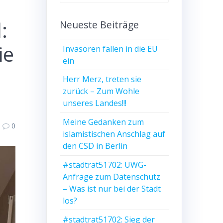
nach:
:
Neueste Beiträge
ie
Invasoren fallen in die EU
ein
Herr Merz, treten sie
zurück – Zum Wohle
unseres Landes!!!
Meine Gedanken zum
0
islamistischen Anschlag auf
den CSD in Berlin
#stadtrat51702: UWG-
Anfrage zum Datenschutz
– Was ist nur bei der Stadt
los?
#stadtrat51702: Sieg der