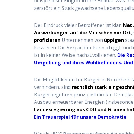
beispielloser Eingriff in ihre Heimat. Was hi
zerstört ein Stück gewachsene Lebensqualitä
Der Eindruck vieler Betroffener ist klar:
Natu
Auswirkungen auf die Menschen vor Ort
,
profitieren
Unternehmen von
üppigen
staa
kassieren. Die Verpächter kann ich ggf. noch
ist in keiner Weise nachzuvollziehen.
Die Re
Umgebung und ihres Wohlbefindens. Und 
Die Möglichkeiten für Bürger in Nordrhein
verhindern, sind
rechtlich stark eingeschr
Bürgerbegehren prinzipiell direkte Demokrat
Ausbau erneuerbarer Energien (insbesonder
Landesregierung aus CDU und Grünen hat
Ein Trauerspiel für unsere Demokratie
.
Wir als UWG Bergneustadt finden die politis