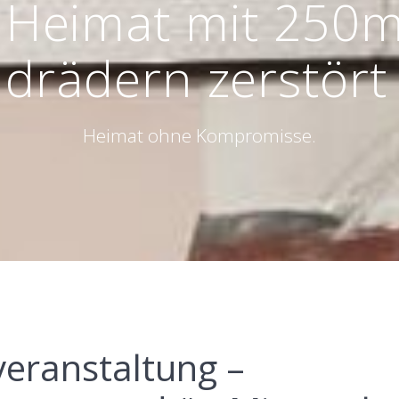
 Heimat mit 250
drädern zerstört 
Heimat ohne Kompromisse.
veranstaltung –