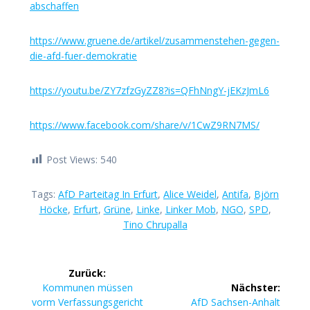
abschaffen
https://www.gruene.de/artikel/zusammenstehen-gegen-
die-afd-fuer-demokratie
https://youtu.be/ZY7zfzGyZZ8?is=QFhNngY-jEKzJmL6
https://www.facebook.com/share/v/1CwZ9RN7MS/
Post Views:
540
Tags:
AfD Parteitag In Erfurt
,
Alice Weidel
,
Antifa
,
Björn
Höcke
,
Erfurt
,
Grüne
,
Linke
,
Linker Mob
,
NGO
,
SPD
,
Tino Chrupalla
Beitragsnavigation
Zurück:
Vorheriger
Kommunen müssen
Nächster:
Beitrag:
Nächster
vorm Verfassungsgericht
AfD Sachsen-Anhalt