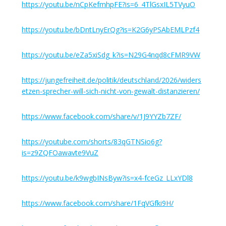
https://youtu.be/nCpKefmhpFE?is=6_4TlGsxIL5TVyuO
https://youtu.be/bDntLnyErQg?is=K2G6yPSAbEMLPzf4
https://youtu.be/eZa5xiSdg_k?is=N29G4nqd8cFMR9VW
https://jungefreiheit.de/politik/deutschland/2026/widers
etzen-sprecher-will-sich-nicht-von-gewalt-distanzieren/
https://www.facebook.com/share/v/1J9YYZb7ZF/
https://youtube.com/shorts/83qGTNSio6g?
is=z9ZQFOawavte9VuZ
https://youtu.be/k9wgbINsByw?is=x4-fceGz_LLxYDl8
https://www.facebook.com/share/1FqVGfki9H/