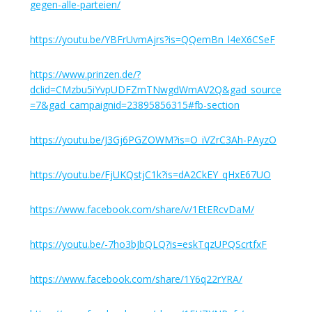
gegen-alle-parteien/
https://youtu.be/YBFrUvmAjrs?is=QQemBn_l4eX6CSeF
https://www.prinzen.de/?
dclid=CMzbu5iYvpUDFZmTNwgdWmAV2Q&gad_source
=7&gad_campaignid=23895856315#fb-section
https://youtu.be/J3Gj6PGZOWM?is=O_iVZrC3Ah-PAyzO
https://youtu.be/FjUKQstjC1k?is=dA2CkEY_qHxE67UO
https://www.facebook.com/share/v/1EtERcvDaM/
https://youtu.be/-7ho3bJbQLQ?is=eskTqzUPQScrtfxF
https://www.facebook.com/share/1Y6q22rYRA/