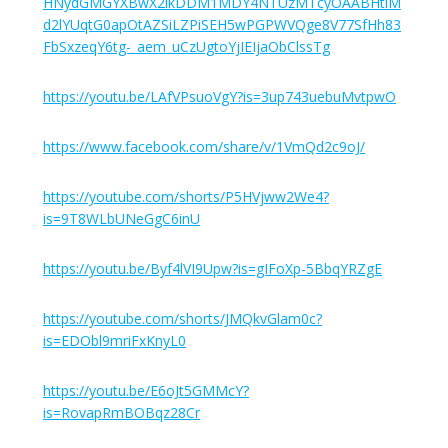
HNydGMGYXBwX2lkDDM1MDY4NTUzMTcyOAABHtiM
d2lYUqtG0apOtAZSiLZPiSEH5wPGPWVQge8V77SfHh83
FbSxzeqY6tg-_aem_uCzUgtoYjIEIjaObClssTg
https://youtu.be/LAfVPsuoVgY?is=3up743uebuMvtpwO
https://www.facebook.com/share/v/1VmQd2c9oJ/
https://youtube.com/shorts/P5HVjww2We4?
is=9T8WLbUNeGgC6inU
https://youtu.be/Byf4lVI9Upw?is=gIFoXp-5BbqYRZgE
https://youtube.com/shorts/JMQkvGlam0c?
is=EDObl9mriFxKnyL0
https://youtu.be/E6oJt5GMMcY?
is=RovapRmBOBqz28Cr