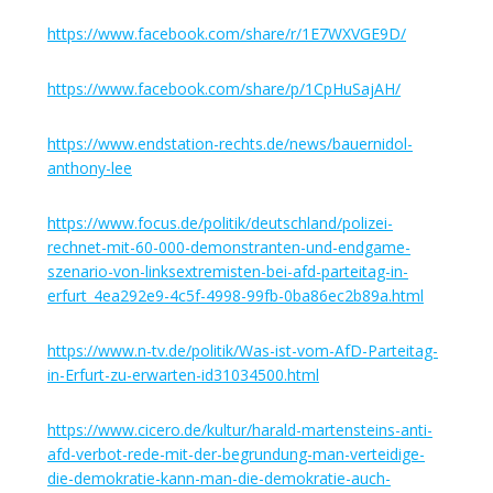
https://www.facebook.com/share/r/1E7WXVGE9D/
https://www.facebook.com/share/p/1CpHuSajAH/
https://www.endstation-rechts.de/news/bauernidol-
anthony-lee
https://www.focus.de/politik/deutschland/polizei-
rechnet-mit-60-000-demonstranten-und-endgame-
szenario-von-linksextremisten-bei-afd-parteitag-in-
erfurt_4ea292e9-4c5f-4998-99fb-0ba86ec2b89a.html
https://www.n-tv.de/politik/Was-ist-vom-AfD-Parteitag-
in-Erfurt-zu-erwarten-id31034500.html
https://www.cicero.de/kultur/harald-martensteins-anti-
afd-verbot-rede-mit-der-begrundung-man-verteidige-
die-demokratie-kann-man-die-demokratie-auch-