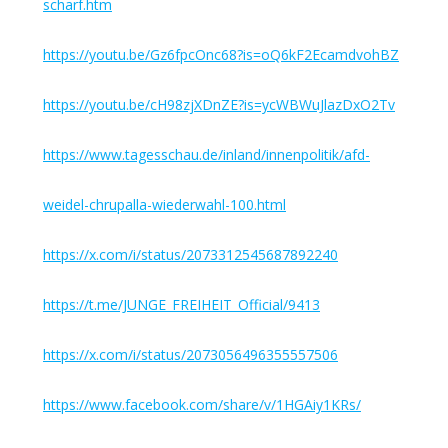
scharf.htm
https://youtu.be/Gz6fpcOnc68?is=oQ6kF2EcamdvohBZ
https://youtu.be/cH98zjXDnZE?is=ycWBWuJlazDxO2Tv
https://www.tagesschau.de/inland/innenpolitik/afd-
weidel-chrupalla-wiederwahl-100.html
https://x.com/i/status/2073312545687892240
https://t.me/JUNGE_FREIHEIT_Official/9413
https://x.com/i/status/2073056496355557506
https://www.facebook.com/share/v/1HGAiy1KRs/