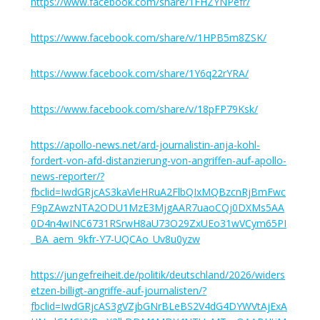
https://www.facebook.com/share/1FHZYNPefr/
https://www.facebook.com/share/v/1HPB5m8ZSK/
https://www.facebook.com/share/1Y6q22rYRA/
https://www.facebook.com/share/v/18pFP79Ksk/
https://apollo-news.net/ard-journalistin-anja-kohl-
fordert-von-afd-distanzierung-von-angriffen-auf-apollo-
news-reporter/?
fbclid=IwdGRjcAS3kaVleHRuA2FlbQIxMQBzcnRjBmFwc
F9pZAwzNTA2ODU1MzE3MjgAAR7uaoCQj0DXMs5AA
0D4n4wINC6731RSrwH8aU73O29ZxUEo31wVCym65PI
_BA_aem_9kfr-Y7-UQCAo_Uv8u0yzw
https://jungefreiheit.de/politik/deutschland/2026/widers
etzen-billigt-angriffe-auf-journalisten/?
fbclid=IwdGRjcAS3gVZjbGNrBLeBS2V4dG4DYWVtAjExA