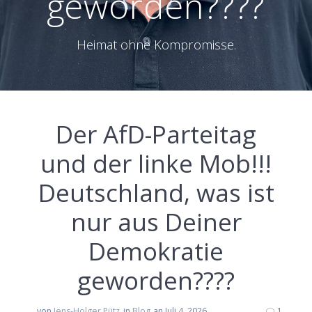
geworden????
Heimat ohne Kompromisse.
Der AfD-Parteitag
und der linke Mob!!!
Deutschland, was ist
nur aus Deiner
Demokratie
geworden????
von
Jens-Holger Pütz
in
Blog
an Juli 4, 2026
1