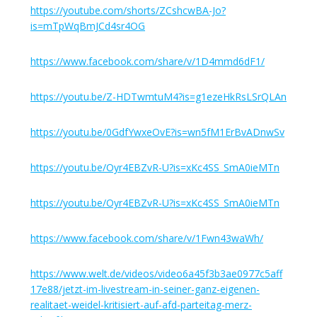
https://youtube.com/shorts/ZCshcwBA-Jo?
is=mTpWqBmJCd4sr4OG
https://www.facebook.com/share/v/1D4mmd6dF1/
https://youtu.be/Z-HDTwmtuM4?is=g1ezeHkRsLSrQLAn
https://youtu.be/0GdfYwxeOvE?is=wn5fM1ErBvADnwSv
https://youtu.be/Oyr4EBZvR-U?is=xKc4SS_SmA0ieMTn
https://youtu.be/Oyr4EBZvR-U?is=xKc4SS_SmA0ieMTn
https://www.facebook.com/share/v/1Fwn43waWh/
https://www.welt.de/videos/video6a45f3b3ae0977c5aff
17e88/jetzt-im-livestream-in-seiner-ganz-eigenen-
realitaet-weidel-kritisiert-auf-afd-parteitag-merz-