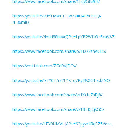
https://www.facebook.com/share/1FqVGfki9H/
https://youtu.be/vueTMwLT_Sw?is=Q405unUQ-
4_36mlD
https://youtu.be/4mkI88hkXrQ?is=LpYB2WI1Os5cuVAZ
https://www.facebook.com/share/p/1D72shAGu5/
https://vm.tiktok.com/ZGd9VJDCv/
https://youtu.be/lxFY0E7rz2E?is=q7PyI3kX04_sdZNO
https://www.facebook.com/share/v/1Xxfc7nRj8/
https://www.facebook.com/share/v/1BLKj2jkGG/
https://youtu.be/LFY0HMVt_JA?is=S3pyvr4Rq0Z5Veca