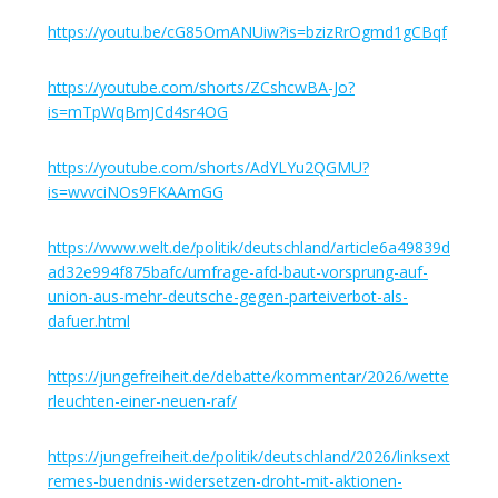
https://youtu.be/cG85OmANUiw?is=bzizRrOgmd1gCBqf
https://youtube.com/shorts/ZCshcwBA-Jo?
is=mTpWqBmJCd4sr4OG
https://youtube.com/shorts/AdYLYu2QGMU?
is=wvvciNOs9FKAAmGG
https://www.welt.de/politik/deutschland/article6a49839d
ad32e994f875bafc/umfrage-afd-baut-vorsprung-auf-
union-aus-mehr-deutsche-gegen-parteiverbot-als-
dafuer.html
https://jungefreiheit.de/debatte/kommentar/2026/wette
rleuchten-einer-neuen-raf/
https://jungefreiheit.de/politik/deutschland/2026/linksext
remes-buendnis-widersetzen-droht-mit-aktionen-