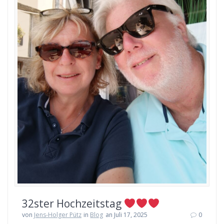
32ster Hochzeitstag
von
Jens-Holger Pütz
in
Blog
an Juli 17, 2025
0