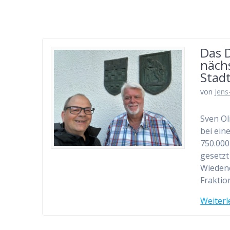
Das 
nächs
Stadt
von
Jens
Sven Ol
bei ein
750.000
gesetzt
Wiedene
Fraktio
Weiterl