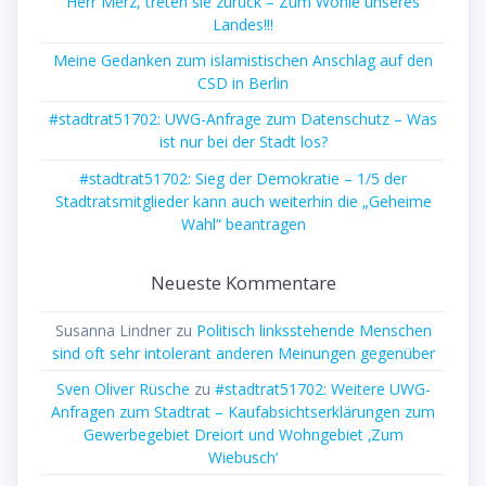
Herr Merz, treten sie zurück – Zum Wohle unseres
Landes!!!
Meine Gedanken zum islamistischen Anschlag auf den
CSD in Berlin
#stadtrat51702: UWG-Anfrage zum Datenschutz – Was
ist nur bei der Stadt los?
#stadtrat51702: Sieg der Demokratie – 1/5 der
Stadtratsmitglieder kann auch weiterhin die „Geheime
Wahl“ beantragen
Neueste Kommentare
Susanna Lindner
zu
Politisch linksstehende Menschen
sind oft sehr intolerant anderen Meinungen gegenüber
Sven Oliver Rüsche
zu
#stadtrat51702: Weitere UWG-
Anfragen zum Stadtrat – Kaufabsichtserklärungen zum
Gewerbegebiet Dreiort und Wohngebiet ‚Zum
Wiebusch‘