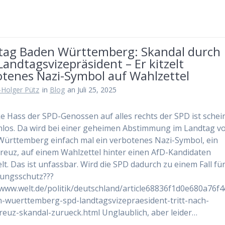
tag Baden Württemberg: Skandal durch
andtagsvizepräsident – Er kitzelt
otenes Nazi-Symbol auf Wahlzettel
-Holger Pütz
in
Blog
an Juli 25, 2025
ke Hass der SPD-Genossen auf alles rechts der SPD ist schei
los. Da wird bei einer geheimen Abstimmung im Landtag v
ürttemberg einfach mal ein verbotenes Nazi-Symbol, ein
euz, auf einem Wahlzettel hinter einen AfD-Kandidaten
elt. Das ist unfassbar. Wird die SPD dadurch zu einem Fall fü
ungsschutz???
/www.welt.de/politik/deutschland/article68836f1d0e680a76f
-wuerttemberg-spd-landtagsvizepraesident-tritt-nach-
euz-skandal-zurueck.html Unglaublich, aber leider…