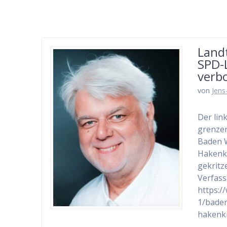
Land
SPD-L
verb
von
Jens
Der lin
grenzen
Baden W
Hakenkr
gekritz
Verfass
https:/
1/baden
hakenkr