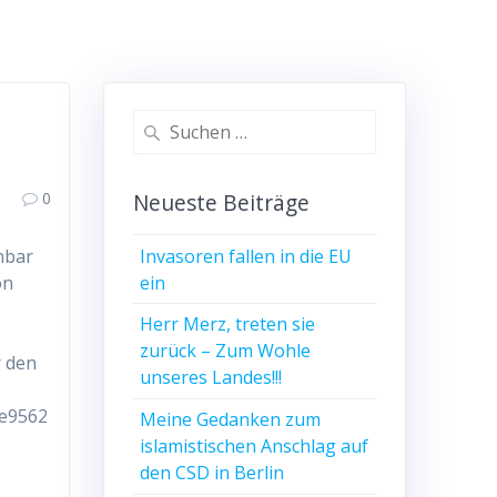
Suchen
nach:
0
Neueste Beiträge
Invasoren fallen in die EU
nbar
ein
on
Herr Merz, treten sie
zurück – Zum Wohle
r den
unseres Landes!!!
4e9562
Meine Gedanken zum
islamistischen Anschlag auf
den CSD in Berlin