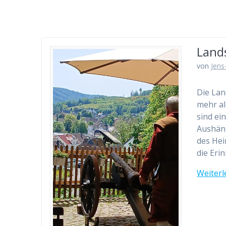
Land
von
Jens
Die Lan
mehr al
sind ei
Aushäng
des Hei
die Eri
Weiterl