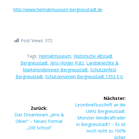
http://www.heimatmuseum-bergneustadt.de
Post Views:
372
Tags:
Heimatmuseum
,
Historische Altstadt
Bergneustadt
,
Jens-Holger Pütz
,
Landsknechte &
Marketenderinnen Bergneustadt
,
Schützenfest
Bergneustadt
,
Schützenverein Bergneustadt 1353 E.V.
Beitragsnavigation
Nächster:
Nächster
Leserbriefzuschrift an die
Zurück:
Beitrag:
UWG Bergneustadt:
Vorheriger
Das Dreamteam „Jens &
Monster-Windkrafträder
Beitrag:
Oliver“ – Neues Format
in Bergneustadt? – Es ist
„Old School“
noch nicht zu 100%
sicher