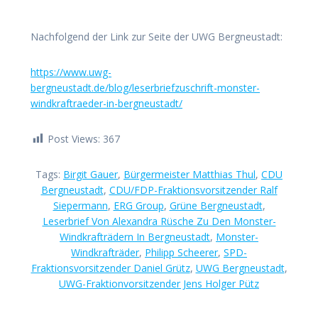
Nachfolgend der Link zur Seite der UWG Bergneustadt:
https://www.uwg-
bergneustadt.de/blog/leserbriefzuschrift-monster-
windkraftraeder-in-bergneustadt/
Post Views:
367
Tags:
Birgit Gauer
,
Bürgermeister Matthias Thul
,
CDU
Bergneustadt
,
CDU/FDP-Fraktionsvorsitzender Ralf
Siepermann
,
ERG Group
,
Grüne Bergneustadt
,
Leserbrief Von Alexandra Rüsche Zu Den Monster-
Windkrafträdern In Bergneustadt
,
Monster-
Windkrafträder
,
Philipp Scheerer
,
SPD-
Fraktionsvorsitzender Daniel Grütz
,
UWG Bergneustadt
,
UWG-Fraktionvorsitzender Jens Holger Pütz