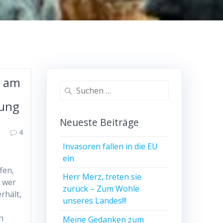
g am
Suchen
nach:
lung
Neueste Beiträge
4
Invasoren fallen in die EU
ein
fen,
Herr Merz, treten sie
, wer
zurück – Zum Wohle
rhält,
unseres Landes!!!
n
Meine Gedanken zum