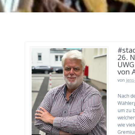
#sta
26. 
UWG 
von 
von
Jens
Nach de
Wählerg
um zu b
welchen
wie vie
Gremiu