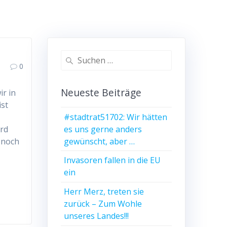
Suchen
0
nach:
Neueste Beiträge
ir in
ist
#stadtrat51702: Wir hätten
s
es uns gerne anders
ird
gewünscht, aber …
 noch
Invasoren fallen in die EU
ein
Herr Merz, treten sie
zurück – Zum Wohle
unseres Landes!!!