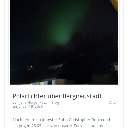
Polarlichter über Bergneustadt
von
Jens-Holger Pütz
in
Blog
0
an Januar 19, 2026
Nachdem mein jüngster Sohn Christopher Robin und
ich gegen 23:05 Uhr von unserer Terrasse aus an