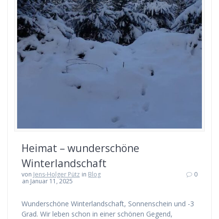
Heimat – wunderschöne
Winterlandschaft
von
Jens-Holger Pütz
in
Blog
0
an Januar 11, 2025
Wunderschöne Winterlandschaft, Sonnenschein und -3
Grad. Wir leben schon in einer schönen Gegend,