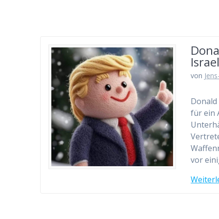
Dona
Isra
von
Jens
Donald 
für ein
Unterhä
Vertret
Waffenr
vor ei
Weiterl