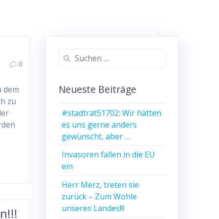
Suchen
0
nach:
Neueste Beiträge
n dem
ch zu
#stadtrat51702: Wir hätten
der
es uns gerne anders
erden
gewünscht, aber …
Invasoren fallen in die EU
ein
Herr Merz, treten sie
zurück – Zum Wohle
unseres Landes!!!
n!!!