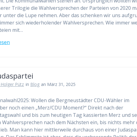
it. Die Kommunalwahlen stehen an. Ursprünglich wollten wir
serer Trilogie die Wahlversprechen der Parteien von 2020 m
 unter die Lupe nehmen. Aber das schenken wir uns aufgr
 immer sich wiederholender Wahlversprechen. Wie immer w
rteien mit…
esen
udaspartei
-Holger Pütz
in
Blog
an März 31, 2025
alwahl2025: Wollen die Bergneustädter CDU-Wähler im
ber noch einen „Merz/CDU Moment?“ Direkt nach der
agswahl und bis zum heutigen Tag kassierten Merz und se
 Wahlversprechen nach dem Nächsten ein, bis nichts mehr
lieb. Man kann hier mittlerweile durchaus von einer Judaspa