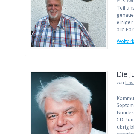
es sowe
Teil un
genauer
einiger
alle Pa
Weiterl
Die J
von
Jens
Kommun
Septem
Bundest
CDU ein
übrig b