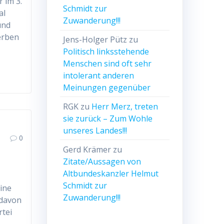
 im 3.
Schmidt zur
al
Zuwanderung!!!
und
erben
Jens-Holger Pütz
zu
Politisch linksstehende
Menschen sind oft sehr
intolerant anderen
Meinungen gegenüber
RGK
zu
Herr Merz, treten
sie zurück – Zum Wohle
unseres Landes!!!
0
Gerd Krämer
zu
Zitate/Aussagen von
Altbundeskanzler Helmut
Schmidt zur
ine
Zuwanderung!!!
 davon
rtei