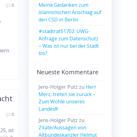
Meine Gedanken zum
0
islamistischen Anschlag auf
den CSD in Berlin
m
#stadtrat51702: UWG-
Anfrage zum Datenschutz
– Was ist nur bei der Stadt
mern
los?
Neueste Kommentare
Jens-Holger Pütz
zu
Herr
Merz, treten sie zurück –
acht
Zum Wohle unseres
Landes!!!
0
Jens-Holger Pütz
zu
Zitate/Aussagen von
5, ist
Altbundeskanzler Helmut