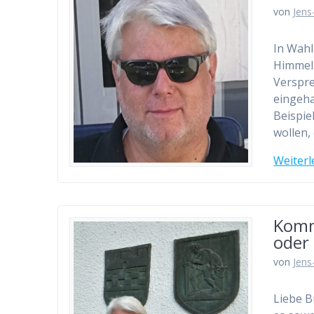
von
Jens
In Wahl
Himmel.
Verspre
eingeha
Beispie
wollen,
Weiterl
Komm
oder 
von
Jens
Liebe B