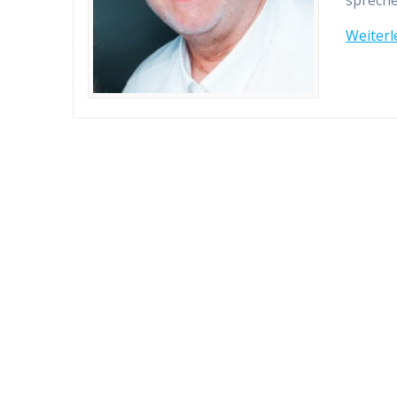
spreche
Weiterl