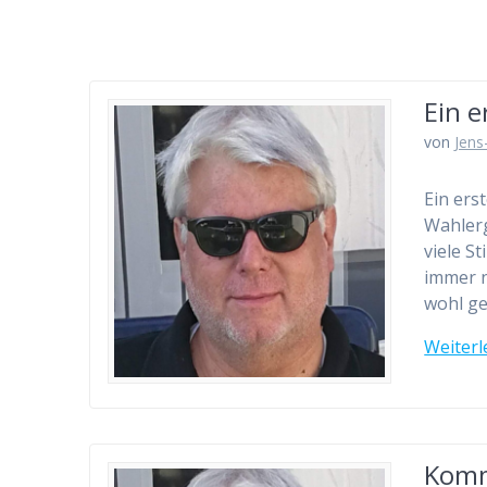
Ein 
von
Jens
Ein er
Wahlerg
viele S
immer n
wohl ge
Weiterl
Komm