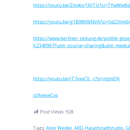
https://youtu.be/Zm4oy1XiJTU?si=TYwWw
https://youtu.be/g1B98I06NVA?si=5d22Vm0
https://www.berliner-zeitung.de/politik-ges
li.2340967?utm_source=sharing&utm_mediu
https://youtu.be/jT7xxxC0_-c?si=ngmEXj
cs9veoeCxs
Post Views:
928
Tags:
Alice Weidel
,
ARD-Hauptstadtstudio
,
G