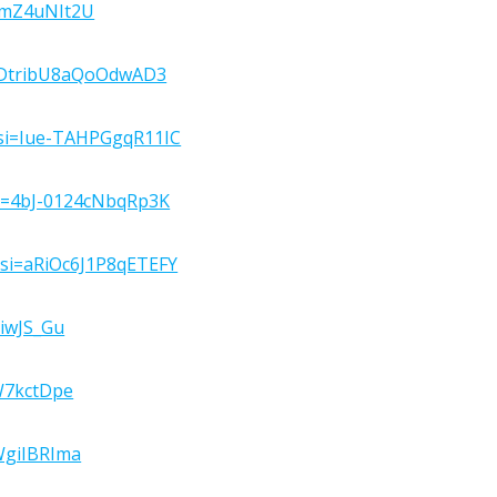
DmZ4uNIt2U
si=DtribU8aQoOdwAD3
?si=Iue-TAHPGgqR11IC
si=4bJ-0124cNbqRp3K
?si=aRiOc6J1P8qETEFY
riwJS_Gu
W7kctDpe
WgiIBRIma