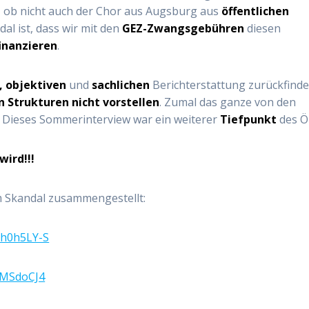
, ob nicht auch der Chor aus Augsburg aus
öffentlichen
al ist, dass wir mit den
GEZ-Zwangsgebühren
diesen
inanzieren
.
, objektiven
und
sachlichen
Berichterstattung zurückfinde
n Strukturen nicht vorstellen
. Zumal das ganze von den
 Dieses Sommerinterview war ein weiterer
Tiefpunkt
des Ö
wird!!!
m Skandal zusammengestellt:
Bh0h5LY-S
9MSdoCJ4