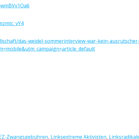
BqwmBVv1Oa6
mzmtc_vY4
ellschaft/das-weidel-sommerinterview-war-kein-ausrutscher
m=mobile&utm_campaign=article_default
EZ-Zwangsgebühren
,
Linksextreme Aktivisten
,
Linksradikal