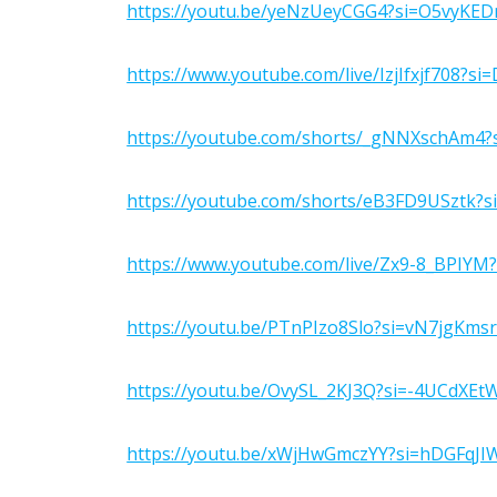
https://youtu.be/yeNzUeyCGG4?si=O5vyKE
https://www.youtube.com/live/IzjIfxjf708?
https://youtube.com/shorts/_gNNXschAm4
https://youtube.com/shorts/eB3FD9USztk?
https://www.youtube.com/live/Zx9-8_BPIYM
https://youtu.be/PTnPIzo8Slo?si=vN7jgKms
https://youtu.be/OvySL_2KJ3Q?si=-4UCdXEt
https://youtu.be/xWjHwGmczYY?si=hDGFqJI