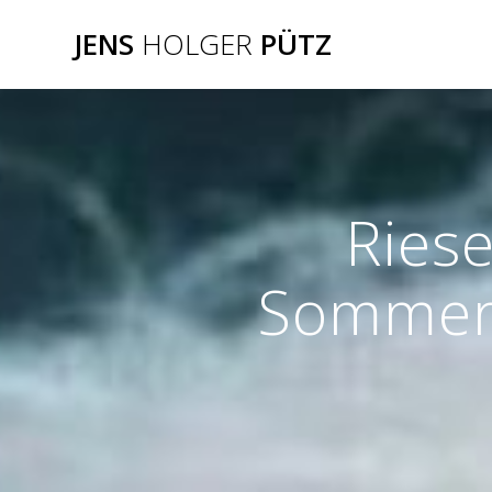
Zum
JENS
HOLGER
PÜTZ
Inhalt
springen
Ries
Sommeri