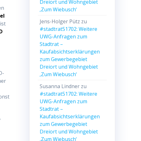
Dreiort und Wohngebiet
en
‚Zum Wiebusch‘
el
Jens-Holger Pütz
zu
ist
#stadtrat51702: Weitere
D
UWG-Anfragen zum
Stadtrat –
Kaufabsichtserklärungen
zum Gewerbegebiet
Dreiort und Wohngebiet
D-
‚Zum Wiebusch‘
ner
Susanna Lindner
zu
#stadtrat51702: Weitere
onst
UWG-Anfragen zum
Stadtrat –
Kaufabsichtserklärungen
?
zum Gewerbegebiet
Dreiort und Wohngebiet
‚Zum Wiebusch‘