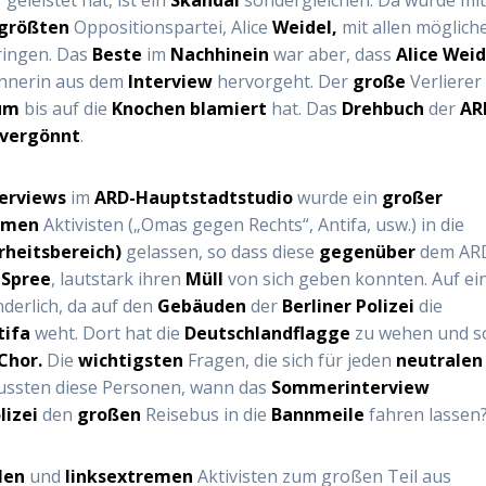
größten
Oppositionspartei, Alice
Weidel,
mit allen möglich
ringen. Das
Beste
im
Nachhinein
war aber, dass
Alice Weid
nnerin
aus dem
Interview
hervorgeht. Der
große
Verlierer 
kum
bis auf die
Knochen
blamiert
hat. Das
Drehbuch
der
AR
vergönnt
.
erviews
im
ARD-Hauptstadtstudio
wurde ein
großer
emen
Aktivisten („Omas gegen Rechts“, Antifa, usw.) in die
rheitsbereich)
gelassen, so dass diese
gegenüber
dem AR
r
Spree
, lautstark ihren
Müll
von sich geben konnten. Auf ei
derlich, da auf den
Gebäuden
der
Berliner Polizei
die
tifa
weht. Dort hat die
Deutschlandflagge
zu wehen und s
Chor.
Die
wichtigsten
Fragen, die sich für jeden
neutralen
ssten diese Personen, wann das
Sommerinterview
lizei
den
großen
Reisebus in die
Bannmeile
fahren lassen
len
und
linksextremen
Aktivisten zum großen Teil aus