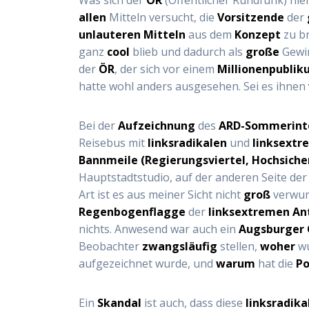
allen
Mitteln versucht, die
Vorsitzende
der
unlauteren Mitteln
aus dem
Konzept
zu b
ganz
cool
blieb und dadurch als
große
Gewi
der
ÖR
, der sich vor einem
Millionenpubli
hatte wohl anders ausgesehen. Sei es ihnen
Bei der
Aufzeichnung
des
ARD-Sommerint
Reisebus mit
linksradikalen
und
linksextr
Bannmeile (Regierungsviertel, Hochsiche
Hauptstadtstudio, auf der anderen Seite de
Art ist es aus meiner Sicht nicht
groß
verwun
Regenbogenflagge
der
linksextremen An
nichts. Anwesend war auch ein
Augsburger 
Beobachter
zwangsläufig
stellen,
woher
wu
aufgezeichnet wurde, und
warum
hat die
Po
Ein
Skandal
ist auch, dass diese
linksradika