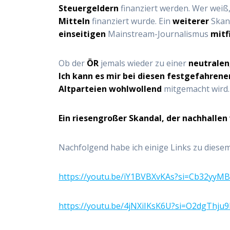
Steuergeldern
finanziert werden. Wer weiß
Mitteln
finanziert wurde. Ein
weiterer
Skand
einseitigen
Mainstream-Journalismus
mitf
Ob der
ÖR
jemals wieder zu einer
neutralen
Ich kann es mir bei diesen festgefahrene
Altparteien
wohlwollend
mitgemacht wird.
Ein riesengroßer Skandal, der nachhallen 
Nachfolgend habe ich einige Links zu diese
https://youtu.be/iY1BVBXvKAs?si=Cb32yyM
https://youtu.be/4jNXiIKsK6U?si=O2dgThju