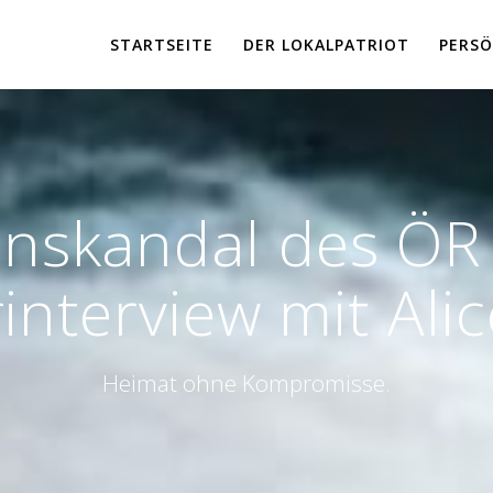
STARTSEITE
DER LOKALPATRIOT
PERSÖ
enskandal des ÖR
nterview mit Alic
Heimat ohne Kompromisse.