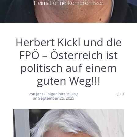
Heimat ohne Kompromisse.
Herbert Kickl und die
FPÖ – Österreich ist
politisch auf einem
guten Weg!!!
von
Jens-Holger Pütz
in
Blog
0
an September 26, 2025