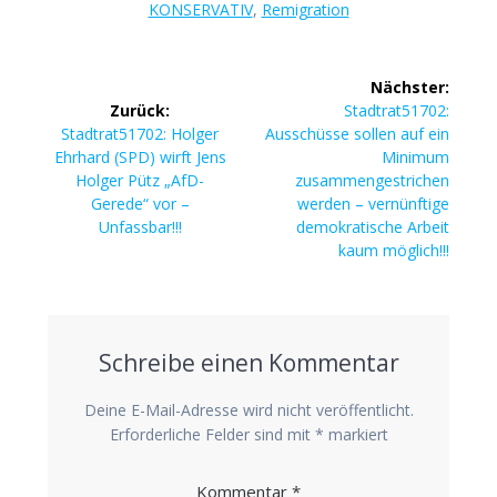
KONSERVATIV
,
Remigration
Beitragsnavigation
Nächster:
Nächster
Zurück:
Stadtrat51702:
Vorheriger
Beitrag:
Stadtrat51702: Holger
Ausschüsse sollen auf ein
Beitrag:
Ehrhard (SPD) wirft Jens
Minimum
Holger Pütz „AfD-
zusammengestrichen
Gerede“ vor –
werden – vernünftige
Unfassbar!!!
demokratische Arbeit
kaum möglich!!!
Schreibe einen Kommentar
Deine E-Mail-Adresse wird nicht veröffentlicht.
Erforderliche Felder sind mit
*
markiert
Kommentar
*