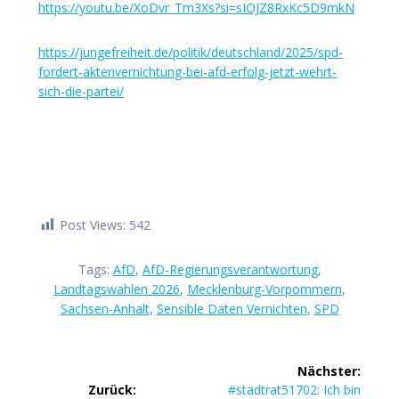
https://youtu.be/XoDvr_Tm3Xs?si=sIOJZ8RxKc5D9mkN
https://jungefreiheit.de/politik/deutschland/2025/spd-
fordert-aktenvernichtung-bei-afd-erfolg-jetzt-wehrt-
sich-die-partei/
Post Views:
542
Tags:
AfD
,
AfD-Regierungsverantwortung
,
Landtagswahlen 2026
,
Mecklenburg-Vorpommern
,
Sachsen-Anhalt
,
Sensible Daten Vernichten
,
SPD
Beitragsnavigation
Nächster:
Nächster
Zurück:
#stadtrat51702: Ich bin