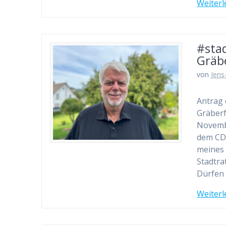
Weiterl
#sta
Gräb
von
Jens
Antrag 
Gräberf
Novembe
dem CDU
meines 
Stadtra
Dürfen 
Weiterl