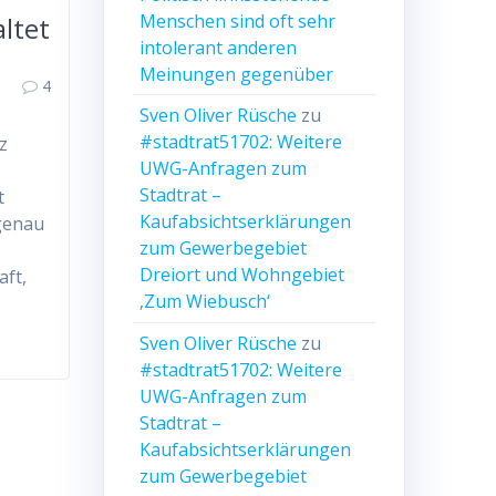
Menschen sind oft sehr
altet
intolerant anderen
Meinungen gegenüber
4
Sven Oliver Rüsche
zu
#stadtrat51702: Weitere
z
UWG-Anfragen zum
Stadtrat –
t
Kaufabsichtserklärungen
 genau
zum Gewerbegebiet
Dreiort und Wohngebiet
aft,
‚Zum Wiebusch‘
Sven Oliver Rüsche
zu
#stadtrat51702: Weitere
UWG-Anfragen zum
Stadtrat –
Kaufabsichtserklärungen
zum Gewerbegebiet