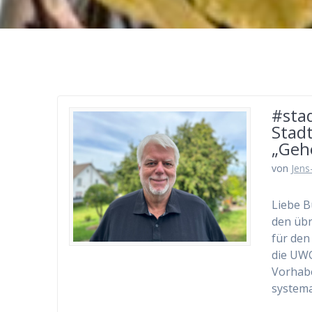
#sta
Stadt
„Geh
von
Jens
Liebe B
den übr
für den
die UWG
Vorhabe
systema