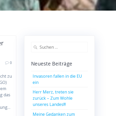
er
Suchen
nach:
0
Neueste Beiträge
Invasoren fallen in die EU
icht zu
ein
(GO)
hdem
Herr Merz, treten sie
ng das
zurück – Zum Wohle
unseres Landes!!!
erung…
Meine Gedanken zum