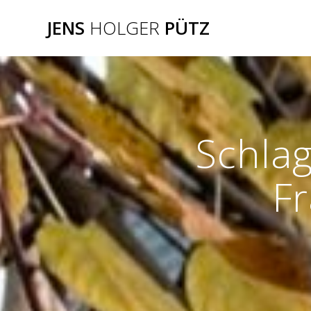
Zum
JENS
HOLGER
PÜTZ
Inhalt
springen
Schla
Fr