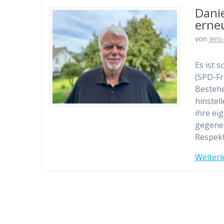
Danie
erneu
von
Jens
Es ist 
(SPD-Fr
Bestehe
hinstel
ihre ei
gegenei
Respek
Weiterl