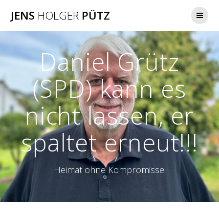
Zum
JENS
HOLGER
PÜTZ
Inhalt
springen
Daniel Grütz
(SPD) kann es
nicht lassen, er
spaltet erneut!!!
Heimat ohne Kompromisse.