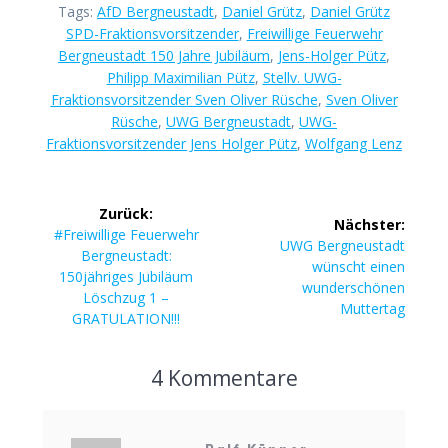
Tags:
AfD Bergneustadt
,
Daniel Grütz
,
Daniel Grütz
SPD-Fraktionsvorsitzender
,
Freiwillige Feuerwehr
Bergneustadt 150 Jahre Jubiläum
,
Jens-Holger Pütz
,
Philipp Maximilian Pütz
,
Stellv. UWG-
Fraktionsvorsitzender Sven Oliver Rüsche
,
Sven Oliver
Rüsche
,
UWG Bergneustadt
,
UWG-
Fraktionsvorsitzender Jens Holger Pütz
,
Wolfgang Lenz
Beitragsnavigation
Zurück:
Nächster:
Vorheriger
#Freiwillige Feuerwehr
Nächster
UWG Bergneustadt
Beitrag:
Bergneustadt:
Beitrag:
wünscht einen
150jähriges Jubiläum
wunderschönen
Löschzug 1 –
Muttertag
GRATULATION!!!
4 Kommentare