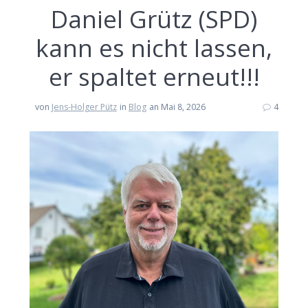
Daniel Grütz (SPD)
kann es nicht lassen,
er spaltet erneut!!!
von
Jens-Holger Pütz
in
Blog
an Mai 8, 2026
4