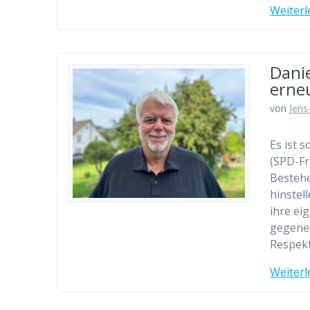
Weiterl
Danie
erneu
von
Jens
Es ist 
(SPD-Fr
Bestehe
hinstel
ihre ei
gegenei
Respek
Weiterl