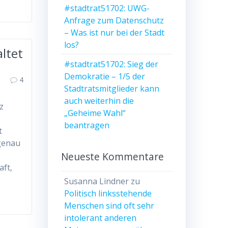
#stadtrat51702: UWG-
Anfrage zum Datenschutz
– Was ist nur bei der Stadt
los?
altet
#stadtrat51702: Sieg der
Demokratie – 1/5 der
4
Stadtratsmitglieder kann
auch weiterhin die
z
„Geheime Wahl“
beantragen
t
 genau
Neueste Kommentare
aft,
Susanna Lindner
zu
Politisch linksstehende
Menschen sind oft sehr
intolerant anderen