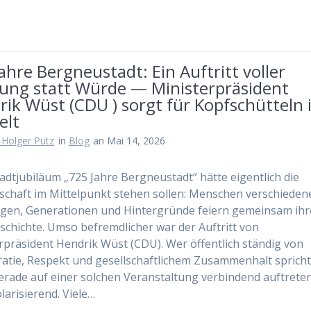
ahre Bergneustadt: Ein Auftritt voller
tung statt Würde — Ministerpräsident
ik Wüst (CDU ) sorgt für Kopfschütteln
elt
-Holger Pütz
in
Blog
an Mai 14, 2026
adtjubiläum „725 Jahre Bergneustadt“ hätte eigentlich die
chaft im Mittelpunkt stehen sollen: Menschen verschieden
gen, Generationen und Hintergründe feiern gemeinsam ihr
schichte. Umso befremdlicher war der Auftritt von
rpräsident Hendrik Wüst (CDU). Wer öffentlich ständig von
tie, Respekt und gesellschaftlichem Zusammenhalt spricht
gerade auf einer solchen Veranstaltung verbindend auftrete
olarisierend. Viele…