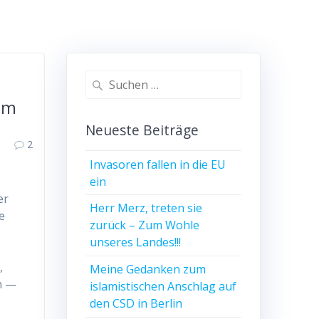
Suchen
nach:
 im
Neueste Beiträge
2
Invasoren fallen in die EU
ein
er
Herr Merz, treten sie
e
zurück – Zum Wohle
unseres Landes!!!
,
Meine Gedanken zum
n —
islamistischen Anschlag auf
den CSD in Berlin