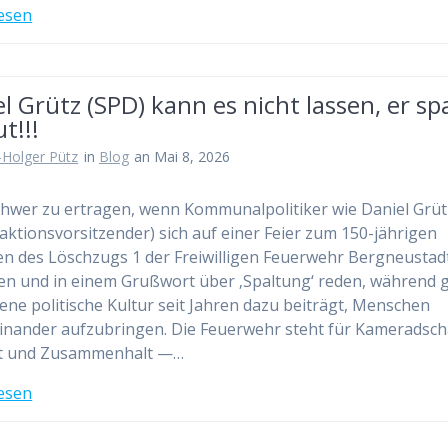
esen
l Grütz (SPD) kann es nicht lassen, er sp
t!!!
-Holger Pütz
in
Blog
an Mai 8, 2026
schwer zu ertragen, wenn Kommunalpolitiker wie Daniel Grüt
aktionsvorsitzender) sich auf einer Feier zum 150-jährigen
n des Löschzugs 1 der Freiwilligen Feuerwehr Bergneustad
len und in einem Grußwort über ‚Spaltung‘ reden, während
gene politische Kultur seit Jahren dazu beiträgt, Menschen
nander aufzubringen. Die Feuerwehr steht für Kameradsch
t und Zusammenhalt —…
esen