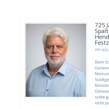
725 J
Spal
Hendr
Festz
von
Jens
Beim St
Gemeins
Meinun
Stadtge
Ministe
Demokra
sollte 
nicht p