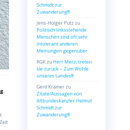
Schmidt zur
Zuwanderung!!!
Jens-Holger Pütz
zu
Politisch linksstehende
Menschen sind oft sehr
intolerant anderen
Meinungen gegenüber
RGK
zu
Herr Merz, treten
sie zurück – Zum Wohle
unseres Landes!!!
Gerd Krämer
zu
ng
,
Zitate/Aussagen von
Altbundeskanzler Helmut
Schmidt zur
Zuwanderung!!!
t
Zeit