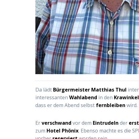
Da lädt
Bürgermeister Matthias Thul
inte
interessanten
Wahlabend
in den
Krawinkel
dass er dem Abend selbst
fernbleiben
wird.
Er
verschwand
vor dem
Eintrudeln
der
ers
zum
Hotel Phönix
. Ebenso machte es die SP
vorher
reserviert
worden sein.