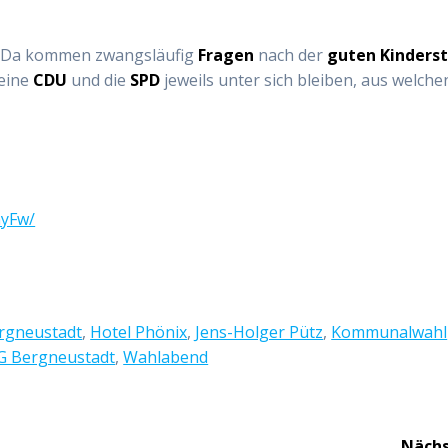
. Da kommen zwangsläufig
Fragen
nach der
guten
Kinders
eine
CDU
und die
SPD
jeweils unter sich bleiben, aus welche
nyFw/
rgneustadt
,
Hotel Phönix
,
Jens-Holger Pütz
,
Kommunalwahl
 Bergneustadt
,
Wahlabend
Nächs