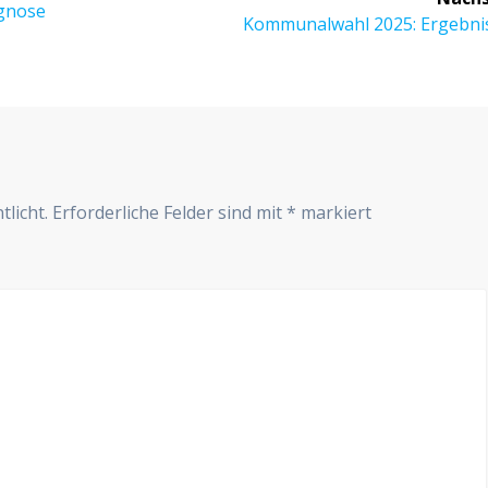
ognose
Nächster
Kommunalwahl 2025: Ergebniss
Beitrag:
r
tlicht.
Erforderliche Felder sind mit
*
markiert