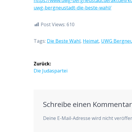
https://www.uwg-bergneustadt.de/aktuell/
uwg-bergneustadt-die-beste-wahl/
Post Views:
610
Tags:
Die Beste Wahl
,
Heimat
,
UWG Bergneu
Beitragsnavigation
Zurück:
Vorheriger
Die Judaspartei
Beitrag:
Schreibe einen Kommenta
Deine E-Mail-Adresse wird nicht veröffen