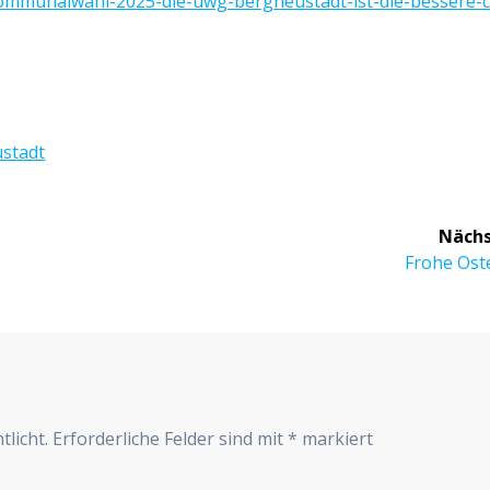
kommunalwahl-2025-die-uwg-bergneustadt-ist-die-bessere-
stadt
Nächs
Nächster
Frohe Oste
Beitrag:
r
tlicht.
Erforderliche Felder sind mit
*
markiert